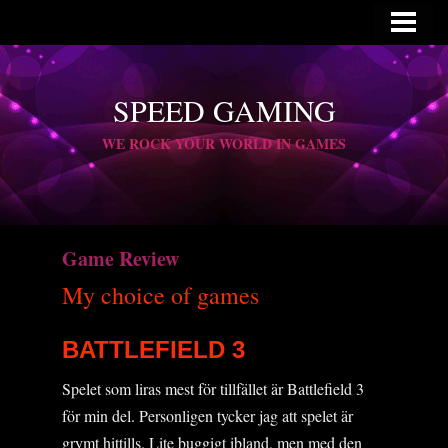
HOME
MEMBERS
SPEED GAMING
GAME SERVERS
WE ROCK YOUR WORLD IN GAMES
DANNYS CHOICE
VIDEOS
LINKS
Game Review
FORUM
My choice of games
CONTACT
BATTLEFIELD 3
Spelet som liras mest för tillfället är Battlefield 3
för min del. Personligen tycker jag att spelet är
grymt hittills. Lite buggigt ibland, men med den